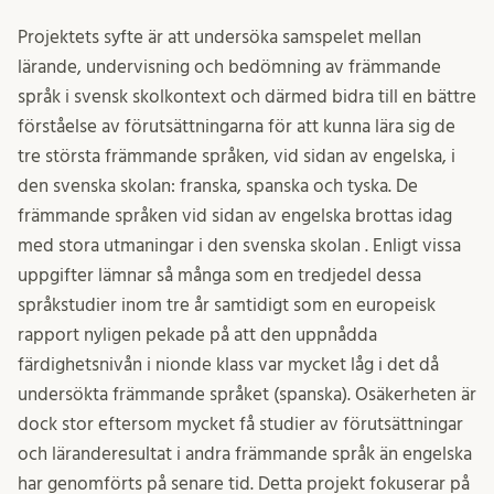
Projektets syfte är att undersöka samspelet mellan
lärande, undervisning och bedömning av främmande
språk i svensk skolkontext och därmed bidra till en bättre
förståelse av förutsättningarna för att kunna lära sig de
tre största främmande språken, vid sidan av engelska, i
den svenska skolan: franska, spanska och tyska. De
främmande språken vid sidan av engelska brottas idag
med stora utmaningar i den svenska skolan . Enligt vissa
uppgifter lämnar så många som en tredjedel dessa
språkstudier inom tre år samtidigt som en europeisk
rapport nyligen pekade på att den uppnådda
färdighetsnivån i nionde klass var mycket låg i det då
undersökta främmande språket (spanska). Osäkerheten är
dock stor eftersom mycket få studier av förutsättningar
och läranderesultat i andra främmande språk än engelska
har genomförts på senare tid. Detta projekt fokuserar på