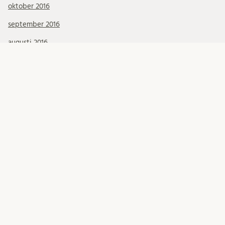
oktober 2016
september 2016
augusti 2016
maj 2016
Kategorier
Konferenser & Presentationer
Okategoriserade
Projektarbete
Uncategorized
FÖLJ OSS